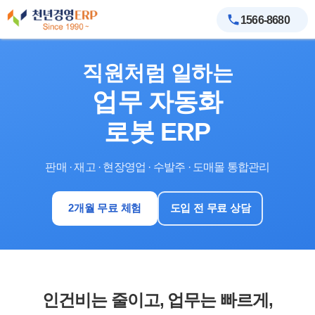
1566-8680
직원처럼 일하는
업무 자동화
로봇 ERP
판매 · 재고 · 현장영업 · 수발주 · 도매몰 통합관리
2개월 무료 체험
도입 전 무료 상담
인건비는 줄이고, 업무는 빠르게,