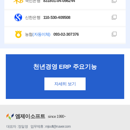
국민은행
831801-04-098244
신한은행
110-530-409508
농협
(자동이체)
093-02-307376
천년경영 ERP 주요기능
자세히 보기
엠제이소프트
since 1990~
대표자 : 정일영 업무제휴 : mjsoft@naver.com