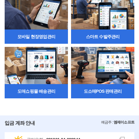
모바일 현장영업관리
스마트 수발주관리
도매쇼핑몰 배송관리
도소매POS 판매관리
예금주 :
엠제이소프트
입금 계좌 안내