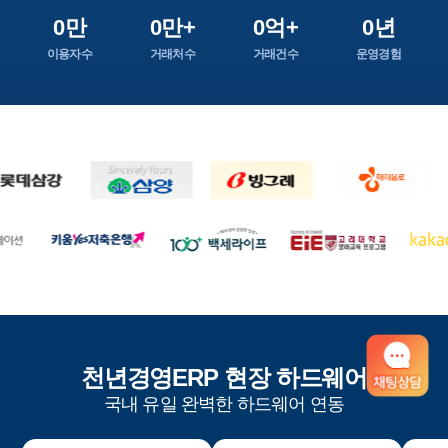
0만
0만+
0억+
0년
이용자수
거래처수
거래건수
운영경험
천년경영ERP 현장 하드웨어
국내 유일 완벽한 하드웨어 연동