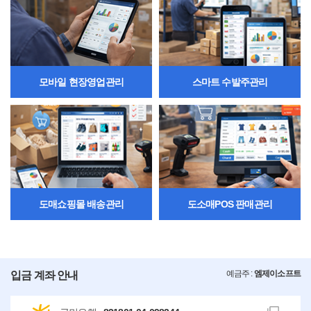
모바일 현장영업관리
스마트 수발주관리
도매쇼핑몰 배송관리
도소매POS 판매관리
예금주 :
엠제이소프트
입금 계좌 안내