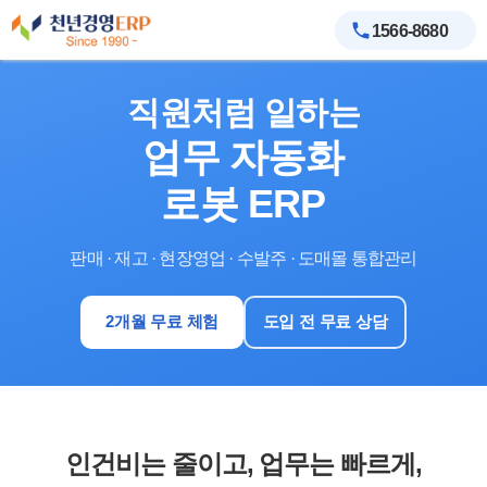
1566-8680
직원처럼 일하는
업무 자동화
로봇 ERP
판매 · 재고 · 현장영업 · 수발주 · 도매몰 통합관리
2개월 무료 체험
도입 전 무료 상담
인건비는 줄이고, 업무는 빠르게,