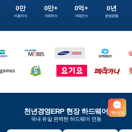
0만
0만+
0억+
0년
이용자수
거래처수
거래건수
운영경험
천년경영ERP 현장 하드웨어
국내 유일 완벽한 하드웨어 연동