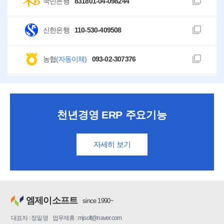
국민은행
831801-04-098244
신한은행
110-530-409508
농협
(자동이체)
093-02-307376
천년경영 ERP 주요기능
자세히 보기
엠제이소프트
since 1990~
대표자 : 정일영 업무제휴 : mjsoft@naver.com