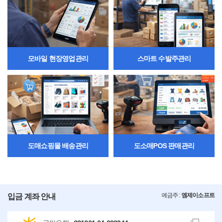
모바일 현장영업관리
스마트 수발주관리
도매쇼핑몰 배송관리
도소매POS 판매관리
예금주 :
엠제이소프트
입금 계좌 안내