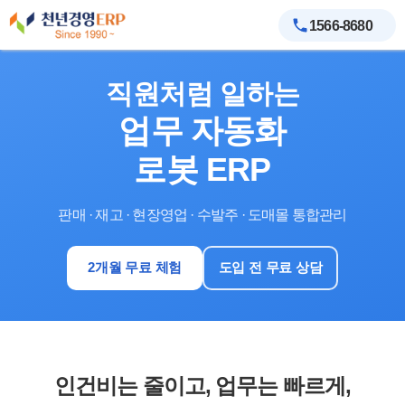
1566-8680
직원처럼 일하는
업무 자동화
로봇 ERP
판매 · 재고 · 현장영업 · 수발주 · 도매몰 통합관리
2개월 무료 체험
도입 전 무료 상담
인건비는 줄이고, 업무는 빠르게,