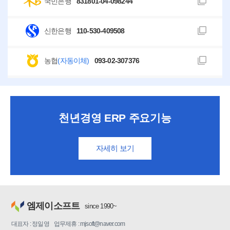
국민은행
831801-04-098244
신한은행
110-530-409508
농협
(자동이체)
093-02-307376
천년경영 ERP 주요기능
자세히 보기
엠제이소프트
since 1990~
대표자 : 정일영 업무제휴 : mjsoft@naver.com